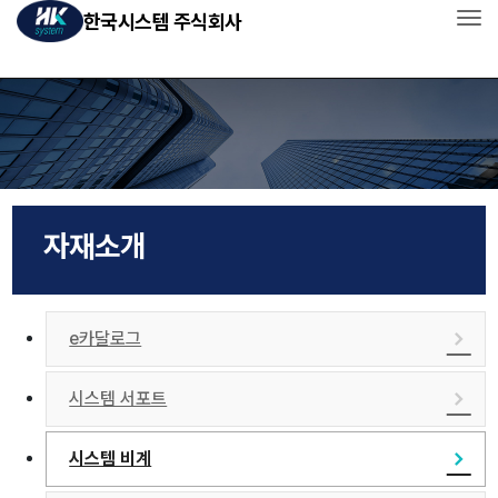
한국시스템 주식회사
Tog
회사소개
사업소개
자재소개
자재소개
인사/채용
고객센터
e카달로그
시스템 서포트
시스템 비계