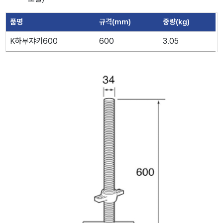
품명
규격(mm)
중량(kg)
K하부쟈키600
600
3.05