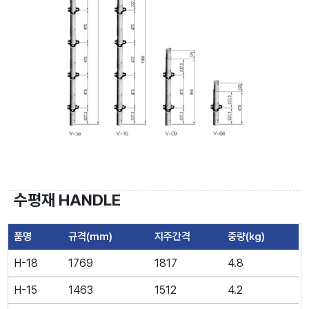
수평재 HANDLE
품명
규격(mm)
지주간격
중량(kg)
H-18
1769
1817
4.8
H-15
1463
1512
4.2